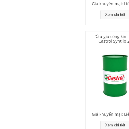
Giá khuyến mại: Li
Xem chi tiết
Houghton Rustkote 943
Dầu gia công kim 
Castrol Syntilo 
Giá khuyến mại: Liên hệ
Falcon S-101A Dầu chống rỉ chất
lượng cao – High Quality Anti-
rust Agent
Giá khuyến mại: Liên hệ
Giá khuyến mại: Li
Xem chi tiết