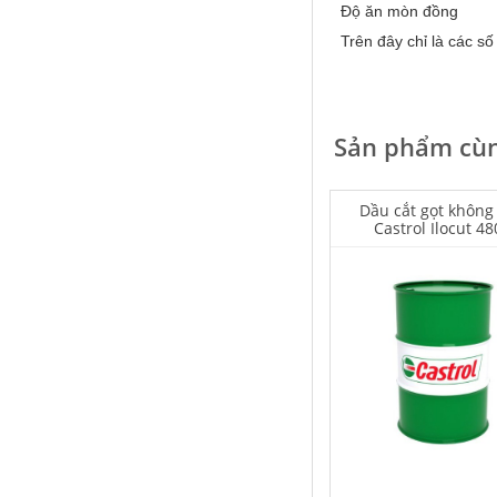
Độ ăn mòn đồng
Trên đây chỉ là các số
Falcon S-103C Dầu chống rỉ chất
Sản phẩm cùn
lượng cao – Green color long
period anti-rust agent
Giá khuyến mại: Liên hệ
Dầu cắt gọt không
Castrol Ilocut 4
Houghton Rustkote 945
Giá khuyến mại: Liên hệ