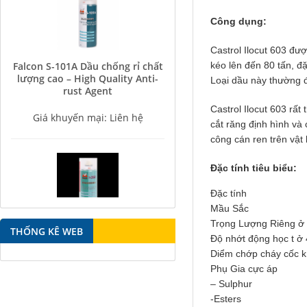
Công dụng:
Castrol Ilocut 603 đư
Falcon S-101A Dầu chống rỉ chất
kéo lên đến 80 tấn, đặ
lượng cao – High Quality Anti-
rust Agent
Loại dầu này thường đ
Giá khuyến mại: Liên hệ
Castrol Ilocut 603 rấ
cắt răng định hình và
công cán ren trên vật
Đặc tính tiêu biểu:
Đặc tính
Mầu Sắc
Falcon S-350 Chất chống gỉ bôi
Trọng Lượng Riêng ở
trơn đa năng – Multipurpose
THỐNG KÊ WEB
Độ nhớt động học t ở
lubricating antirust agent
Diểm chớp cháy cốc k
Phụ Gia cực áp
Giá khuyến mại: Liên hệ
– Sulphur
-Esters