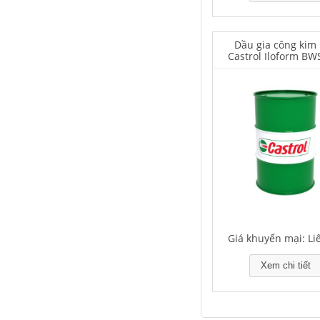
Dầu gia công kim 
Castrol Iloform BW
Falcon S-350 Chất chống gỉ bôi
trơn đa năng – Multipurpose
lubricating antirust agent
Giá khuyến mại: Liên hệ
Giá khuyến mại: Li
Falcon S-103C Dầu chống rỉ chất
lượng cao – Green color long
Xem chi tiết
period anti-rust agent
Giá khuyến mại: Liên hệ