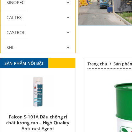
SINOPEC
CALTEX
CASTROL
SHL
MOBIL
SẢN PHẨM NỔI BẬT
Trang chủ
/
Sản phẩ
Falcon S-101A Dầu chống rỉ
Falcon S-350 Chất chống 
chất lượng cao – High Quality
bôi trơn đa năng –
Anti-rust Agent
Multipurpose lubricatin