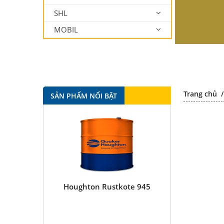
SHL
MOBIL
Trang chủ
SẢN PHẨM NỔI BẬT
Houghton Rustkote 945
Houghton R