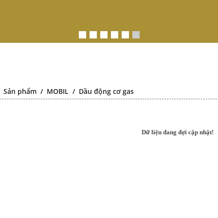
/
Sản phẩm
/
MOBIL
/
Dầu động cơ gas
Dữ liệu đang đợi cập nhật!
ustkote 943
Falcon S-101A Dầu chống rỉ
Falcon S-3
chất lượng cao – High Quality
bôi tr
Anti-rust Agent
Multipurp
anti