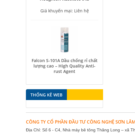
Giá khuyến mại: Liên hệ
Falcon S-101A Dầu chống rỉ chất
lượng cao – High Quality Anti-
rust Agent
Giá khuyến mại: Liên hệ
THỐNG KÊ WEB
CÔNG TY CỔ PHẦN ĐẦU TƯ CÔNG NGHỆ SƠN LÂ
Địa Chỉ: Số 6 - C4, Nhà máy bê tông Thăng Long – xã T
Falcon S-350 Chất chống gỉ bôi