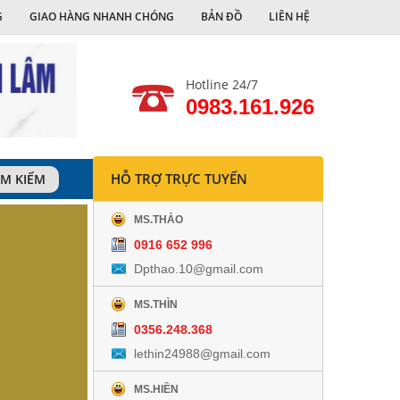
G
GIAO HÀNG NHANH CHÓNG
BẢN ĐỒ
LIÊN HỆ
Hotline 24/7
0983.161.926
HỖ TRỢ TRỰC TUYẾN
ÌM KIẾM
MS.THẢO
0916 652 996
Dpthao.10@gmail.com
MS.THÌN
0356.248.368
lethin24988@gmail.com
MS.HIỀN