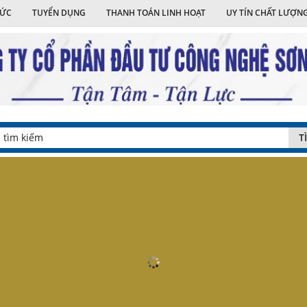
TỨC
TUYỂN DỤNG
THANH TOÁN LINH HOẠT
UY TÍN CHẤT LƯỢN
T