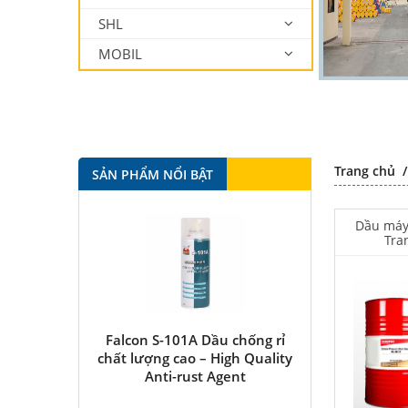
SHL
MOBIL
Trang chủ
SẢN PHẨM NỔI BẬT
Dầu máy
Tra
tkote 943
Falcon S-101A Dầu chống rỉ
Falcon S-350 
chất lượng cao – High Quality
bôi trơn 
Anti-rust Agent
Multipurpose
antirus