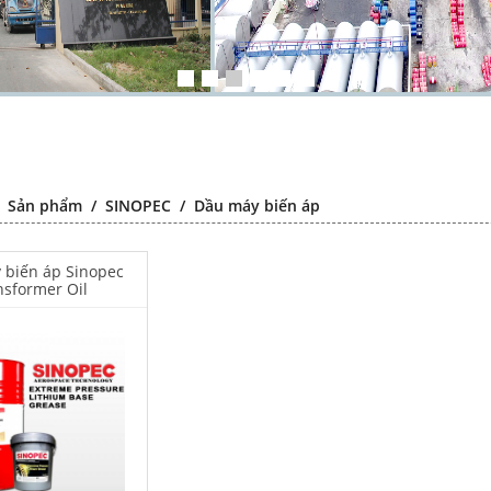
/
Sản phẩm
/
SINOPEC
/
Dầu máy biến áp
 biến áp Sinopec
nsformer Oil
Chất chống gỉ
Falcon S-103C Dầu chống rỉ
Falcon S-1
đa năng –
chất lượng cao – Green color
chất lượng
 lubricating
long period anti-rust agent
transparen
t agent