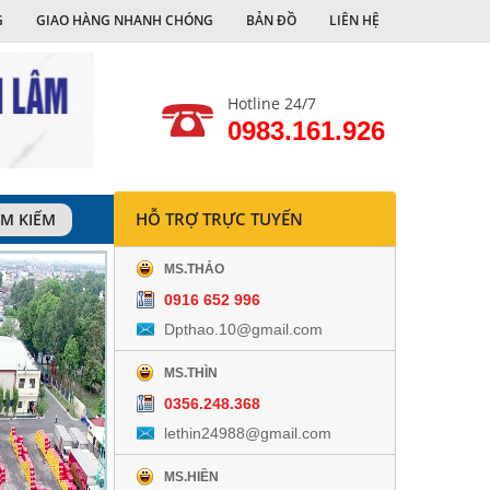
G
GIAO HÀNG NHANH CHÓNG
BẢN ĐỒ
LIÊN HỆ
Hotline 24/7
0983.161.926
HỖ TRỢ TRỰC TUYẾN
ÌM KIẾM
MS.THẢO
0916 652 996
Dpthao.10@gmail.com
MS.THÌN
0356.248.368
lethin24988@gmail.com
MS.HIỀN