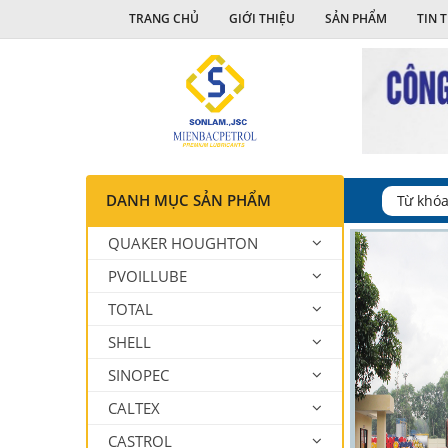
TRANG CHỦ
GIỚI THIỆU
SẢN PHẨM
TIN 
DANH MỤC SẢN PHẨM
QUAKER HOUGHTON
PVOILLUBE
TOTAL
SHELL
SINOPEC
CALTEX
CASTROL