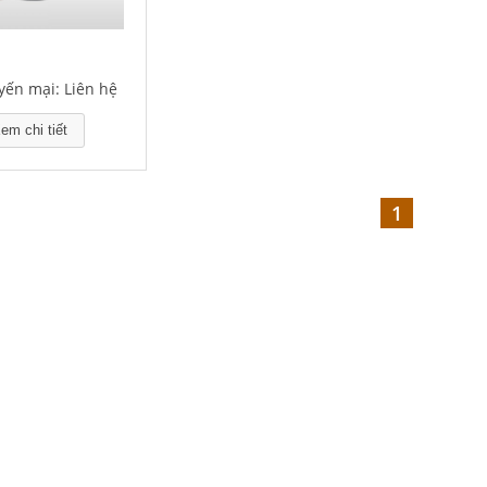
yến mại: Liên hệ
em chi tiết
1