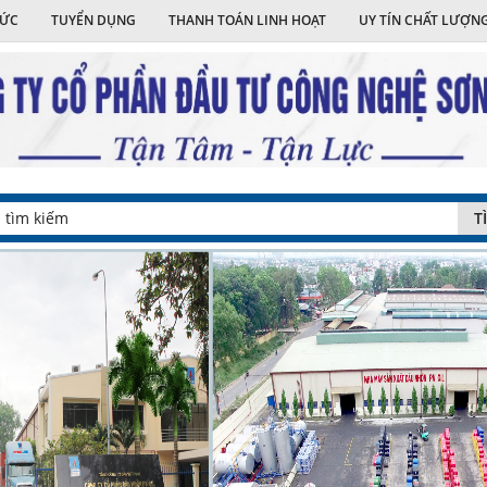
TỨC
TUYỂN DỤNG
THANH TOÁN LINH HOẠT
UY TÍN CHẤT LƯỢN
T