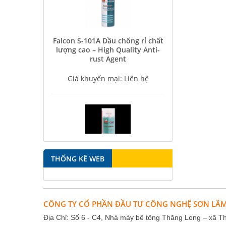
Falcon S-101A Dầu chống rỉ chất
lượng cao – High Quality Anti-
rust Agent
Giá khuyến mại: Liên hệ
Falcon S-350 Chất chống gỉ bôi
THỐNG KÊ WEB
trơn đa năng – Multipurpose
lubricating antirust agent
Giá khuyến mại: Liên hệ
CÔNG TY CỔ PHẦN ĐẦU TƯ CÔNG NGHỆ SƠN LÂ
Địa Chỉ: Số 6 - C4, Nhà máy bê tông Thăng Long – xã T