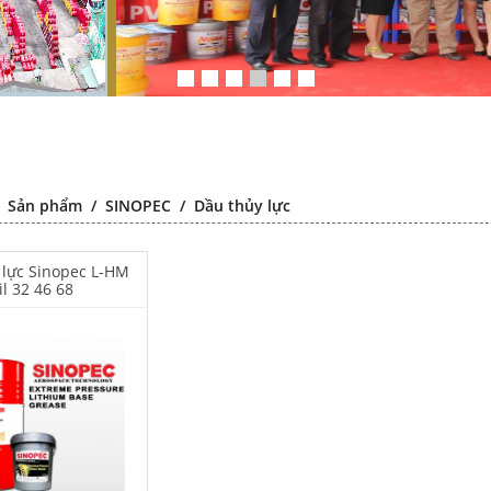
/
Sản phẩm
/
SINOPEC
/
Dầu thủy lực
 lực Sinopec L-HM
il 32 46 68
Chất chống gỉ
Falcon S-103C Dầu chống rỉ
Falcon S-1
đa năng –
chất lượng cao – Green color
chất lượng
 lubricating
long period anti-rust agent
transparen
t agent