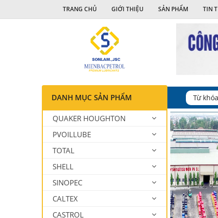
TRANG CHỦ
GIỚI THIỆU
SẢN PHẨM
TIN 
DANH MỤC SẢN PHẨM
QUAKER HOUGHTON
PVOILLUBE
TOTAL
SHELL
SINOPEC
CALTEX
CASTROL