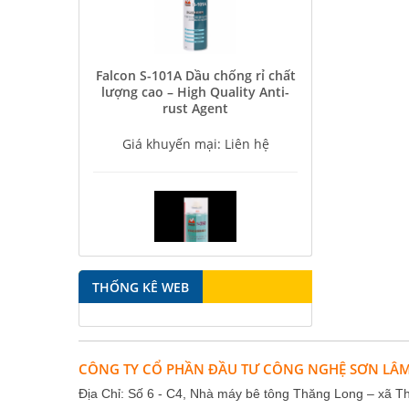
Falcon S-101A Dầu chống rỉ chất
lượng cao – High Quality Anti-
rust Agent
Giá khuyến mại: Liên hệ
Falcon S-350 Chất chống gỉ bôi
THỐNG KÊ WEB
trơn đa năng – Multipurpose
lubricating antirust agent
Giá khuyến mại: Liên hệ
CÔNG TY CỔ PHẦN ĐẦU TƯ CÔNG NGHỆ SƠN LÂ
Địa Chỉ: Số 6 - C4, Nhà máy bê tông Thăng Long – xã T