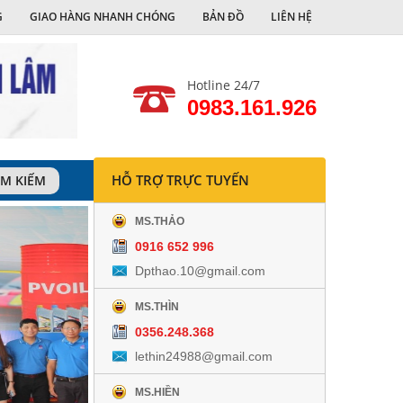
G
GIAO HÀNG NHANH CHÓNG
BẢN ĐỒ
LIÊN HỆ
Hotline 24/7
0983.161.926
HỖ TRỢ TRỰC TUYẾN
ÌM KIẾM
MS.THẢO
0916 652 996
Dpthao.10@gmail.com
MS.THÌN
0356.248.368
lethin24988@gmail.com
MS.HIỀN