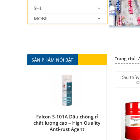
SHL
MOBIL
Trang chủ
SẢN PHẨM NỔI BẬT
Dầu thủy
O
tkote 943
Falcon S-101A Dầu chống rỉ
Falcon S-350 
chất lượng cao – High Quality
bôi trơn 
Anti-rust Agent
Multipurpose
antirus