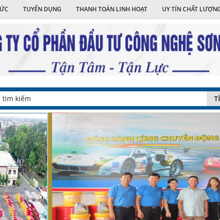
TỨC
TUYỂN DỤNG
THANH TOÁN LINH HOẠT
UY TÍN CHẤT LƯỢN
T