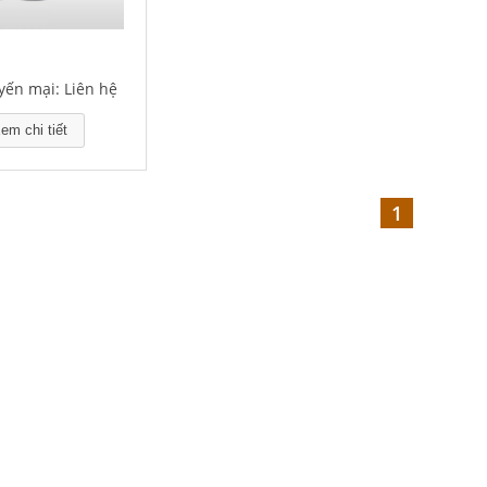
yến mại: Liên hệ
em chi tiết
1