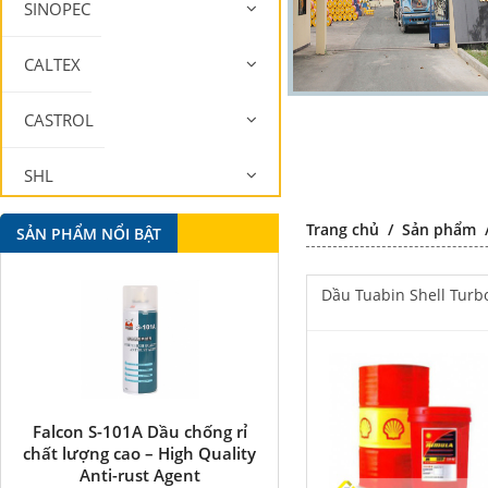
SINOPEC
CALTEX
CASTROL
SHL
Trang chủ
/
Sản phẩm
MOBIL
SẢN PHẨM NỔI BẬT
Dầu Tuabin Shell Turb
Falcon S-101A Dầu chống rỉ
Falcon S-350 Chất chống 
chất lượng cao – High Quality
bôi trơn đa năng –
Anti-rust Agent
Multipurpose lubricatin