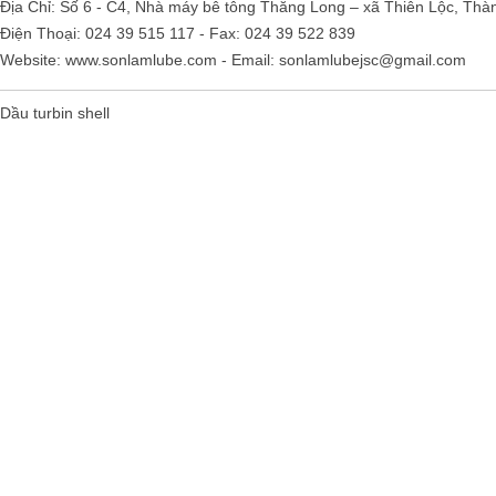
Địa Chỉ: Số 6 - C4, Nhà máy bê tông Thăng Long – xã Thiên Lộc, Thà
Điện Thoại: 024 39 515 117 - Fax: 024 39 522 839
Website:
www.sonlamlube.com
- Email:
sonlamlubejsc@gmail.com
Dầu turbin shell
Falcon S-103C Dầu chống rỉ chất
lượng cao – Green color long
period anti-rust agent
Giá khuyến mại: Liên hệ
Houghton Rustkote 945
Giá khuyến mại: Liên hệ