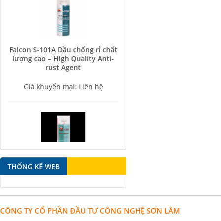
Falcon S-101A Dầu chống rỉ chất
lượng cao – High Quality Anti-
rust Agent
Giá khuyến mại: Liên hệ
Falcon S-350 Chất chống gỉ bôi
THỐNG KÊ WEB
trơn đa năng – Multipurpose
lubricating antirust agent
Giá khuyến mại: Liên hệ
CÔNG TY CỔ PHẦN ĐẦU TƯ CÔNG NGHỆ SƠN LÂM