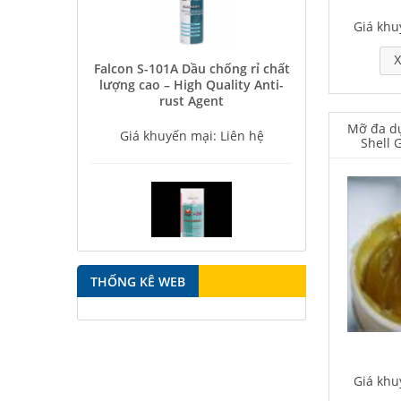
Giá khu
Falcon S-101A Dầu chống rỉ chất
X
lượng cao – High Quality Anti-
rust Agent
Giá khuyến mại: Liên hệ
Mỡ đa dụ
Shell 
Falcon S-350 Chất chống gỉ bôi
trơn đa năng – Multipurpose
THỐNG KÊ WEB
lubricating antirust agent
Giá khuyến mại: Liên hệ
Giá khu