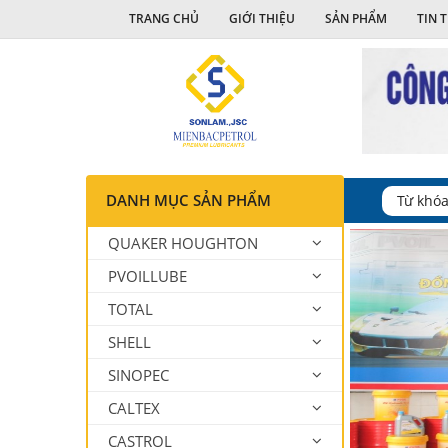
TRANG CHỦ
GIỚI THIỆU
SẢN PHẨM
TIN 
DANH MỤC SẢN PHẨM
QUAKER HOUGHTON
PVOILLUBE
TOTAL
SHELL
SINOPEC
CALTEX
CASTROL