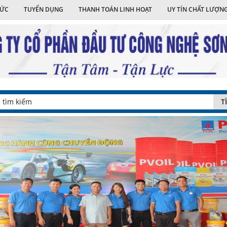
TỨC
TUYỂN DỤNG
THANH TOÁN LINH HOẠT
UY TÍN CHẤT LƯỢN
T