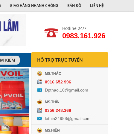
G
GIAO HÀNG NHANH CHÓNG
BẢN ĐỒ
LIÊN HỆ
Hotline 24/7
0983.161.926
HỖ TRỢ TRỰC TUYẾN
ÌM KIẾM
MS.THẢO
0916 652 996
Dpthao.10@gmail.com
MS.THÌN
0356.248.368
lethin24988@gmail.com
MS.HIỀN