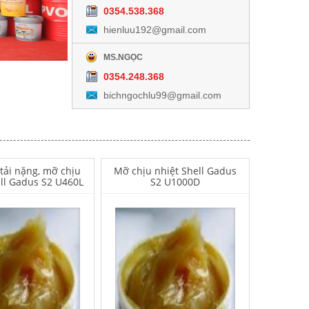
0354.538.368
hienluu192@gmail.com
MS.NGỌC
0354.248.368
bichngochlu99@gmail.com
tải nặng, mỡ chịu
Mỡ chịu nhiệt Shell Gadus
ell Gadus S2 U460L
S2 U1000D
hất vệ sinh khuôn
Telox BS3 Dầu bôi trơn (thấp)
aner & cleanning
mold release & lubricant
stic mold