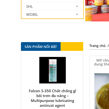
SHL
MOBIL
Trang chủ
SẢN PHẨM NỔI BẬT
Mỡ côn
dụng She
ầu chống rỉ
Falcon S-350 Chất chống gỉ
Falcon S-103C
High Quality
bôi trơn đa năng –
chất lượng cao
Agent
Multipurpose lubricating
long period a
antirust agent