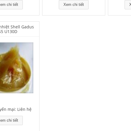
em chi tiết
Xem chi tiết
X
nhiệt Shell Gadus
S5 U130D
yến mại: Liên hệ
em chi tiết