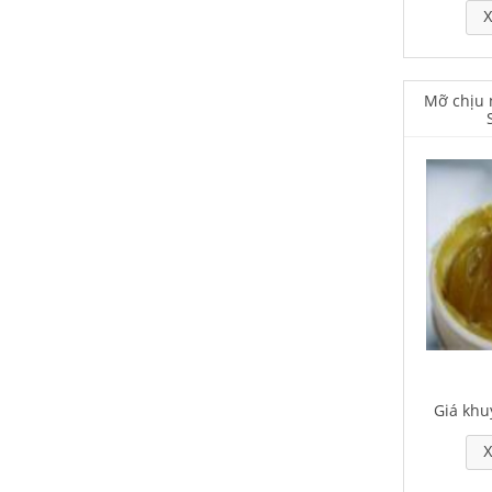
X
Falcon S-103C Dầu chống rỉ chất
Mỡ chịu 
lượng cao – Green color long
period anti-rust agent
Giá khuyến mại: Liên hệ
Houghton Rustkote 945
Giá khuyến mại: Liên hệ
Giá khu
X