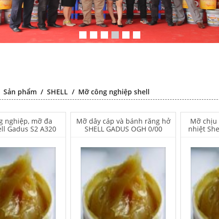
/
Sản phẩm
/
SHELL
/
Mỡ công nghiệp shell
g nghiệp, mỡ đa
Mỡ dây cáp và bánh răng hở
Mỡ chịu 
ll Gadus S2 A320
SHELL GADUS OGH 0/00
nhiệt Sh
 Dầu chống rỉ
Falcon S-102C Dầu chống rỉ
Telox 505 c
 – Green color
chất lượng cao – Colorless
– Mold cle
nti-rust agent
transparent anti-rust agent
pla