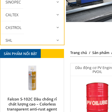
SINOPEC
CALTEX
CASTROL
SHL
Trang chủ
/
Sản phẩm
MOBIL
SẢN PHẨM NỔI BẬT
Dầu động cơ PV Engin
PVOIL
Falcon S-102C Dầu chống rỉ
Telox 505 chất vệ sinh kh
chất lượng cao – Colorless
– Mold cleaner & cleanni
transparent anti-rust agent
plastic mold