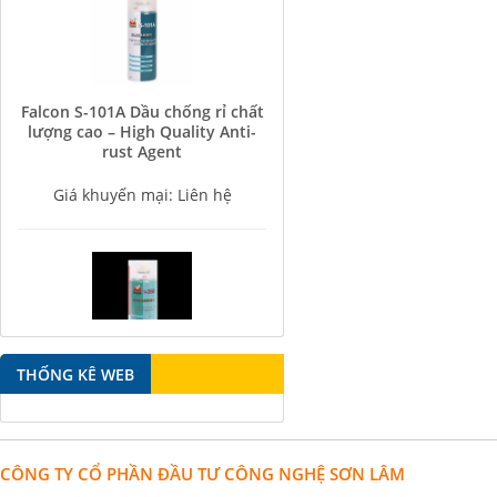
Falcon S-101A Dầu chống rỉ chất
lượng cao – High Quality Anti-
rust Agent
Giá khuyến mại: Liên hệ
Falcon S-350 Chất chống gỉ bôi
THỐNG KÊ WEB
trơn đa năng – Multipurpose
lubricating antirust agent
Giá khuyến mại: Liên hệ
CÔNG TY CỔ PHẦN ĐẦU TƯ CÔNG NGHỆ SƠN LÂM