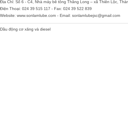
Địa Chỉ: Số 6 - C4, Nhà máy bê tông Thăng Long – xã Thiên Lộc, Thà
Điện Thoại: 024 39 515 117 - Fax: 024 39 522 839
Website:
www.sonlamlube.com
- Email:
sonlamlubejsc@gmail.com
Dầu động cơ xăng và diesel
Falcon S-103C Dầu chống rỉ chất
lượng cao – Green color long
period anti-rust agent
Giá khuyến mại: Liên hệ
Houghton Rustkote 945
Giá khuyến mại: Liên hệ