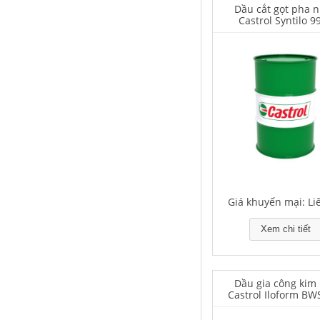
Dầu cắt gọt pha 
Castrol Syntilo 9
Houghton Rustkote 943
Giá khuyến mại: Liên hệ
Giá khuyến mại: Li
Falcon S-101A Dầu chống rỉ chất
Xem chi tiết
lượng cao – High Quality Anti-
rust Agent
Giá khuyến mại: Liên hệ
Dầu gia công kim 
Castrol Iloform BW