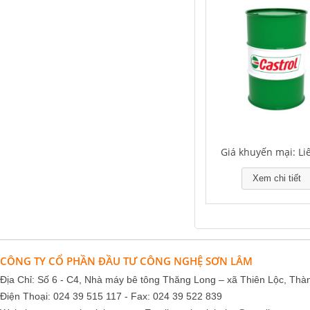
Falcon S-350 Chất chống gỉ bôi
trơn đa năng – Multipurpose
lubricating antirust agent
Giá khuyến mại: Liên hệ
Giá khuyến mại: Li
Xem chi tiết
Falcon S-103C Dầu chống rỉ chất
lượng cao – Green color long
period anti-rust agent
CÔNG TY CỔ PHẦN ĐẦU TƯ CÔNG NGHỆ SƠN LÂM
Địa Chỉ: Số 6 - C4, Nhà máy bê tông Thăng Long – xã Thiên Lộc, Thà
Giá khuyến mại: Liên hệ
Điện Thoại: 024 39 515 117 - Fax: 024 39 522 839