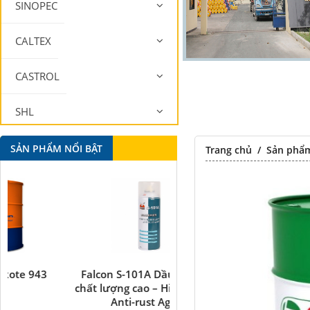
SINOPEC
CALTEX
CASTROL
SHL
MOBIL
SẢN PHẨM NỔI BẬT
Trang chủ
/
Sản phẩ
Falcon S-101A Dầu chống rỉ
Falcon S-350 Chất chống 
chất lượng cao – High Quality
bôi trơn đa năng –
Anti-rust Agent
Multipurpose lubricatin