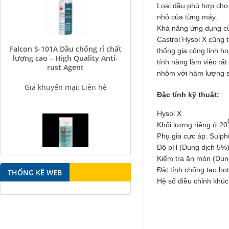
Loại dầu phù hợp cho 
nhỏ của từng máy.
Khả năng ứng dụng củ
Castrol Hysol X cũng 
Falcon S-101A Dầu chống rỉ chất
lượng cao – High Quality Anti-
thống gia công linh h
rust Agent
tính năng làm việc rất
nhôm với hàm lượng si
Giá khuyến mại: Liên hệ
Đặc tính kỹ thuật:
Hysol X
Khối lượng riêng ở 20
Phụ gia cực áp: Sulph
Độ pH (Dung dịch 5%
Kiểm tra ăn mòn (Du
Falcon S-350 Chất chống gỉ bôi
Đặt tính chống tạo bọ
trơn đa năng – Multipurpose
THỐNG KÊ WEB
lubricating antirust agent
Hệ số điều chỉnh khúc
Giá khuyến mại: Liên hệ