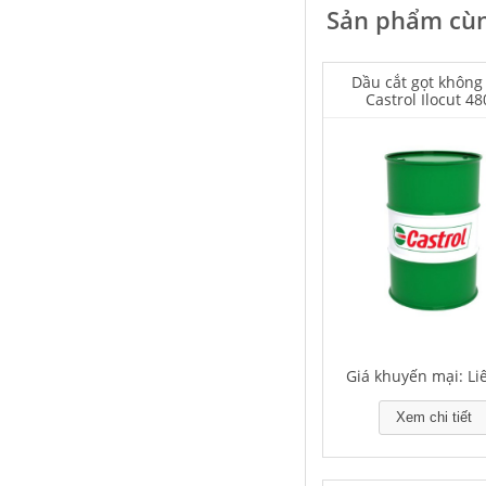
Sản phẩm cùn
Dầu cắt gọt không
Castrol Ilocut 4
Falcon S-103C Dầu chống rỉ chất
lượng cao – Green color long
period anti-rust agent
Giá khuyến mại: Liên hệ
Giá khuyến mại: Li
Houghton Rustkote 945
Xem chi tiết
Giá khuyến mại: Liên hệ