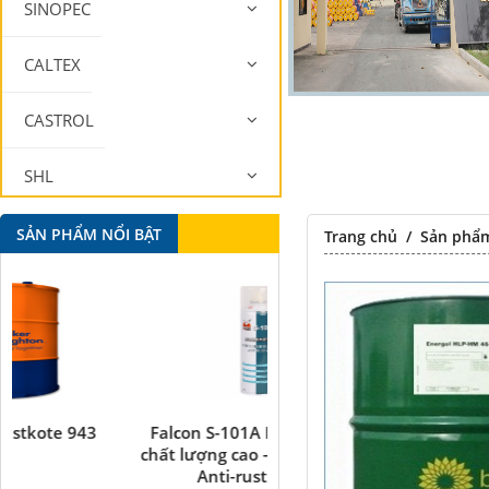
SINOPEC
CALTEX
CASTROL
SHL
MOBIL
SẢN PHẨM NỔI BẬT
Trang chủ
/
Sản phẩ
Falcon S-101A Dầu chống rỉ
Falcon S-350 Chất chống
chất lượng cao – High Quality
bôi trơn đa năng –
Anti-rust Agent
Multipurpose lubricati