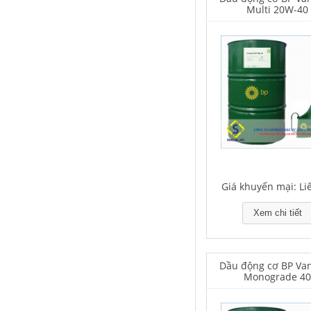
Multi 20W-40
Houghton Rustkote 943
Giá khuyến mại: Liên hệ
Giá khuyến mại: Li
Xem chi tiết
Falcon S-101A Dầu chống rỉ chất
lượng cao – High Quality Anti-
rust Agent
Dầu động cơ BP Van
Giá khuyến mại: Liên hệ
Monograde 4