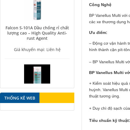
Công Nghệ
BP Vanellus Multi với 
các xe thương dụng hạ
Falcon S-101A Dầu chống rỉ chất
lượng cao – High Quality Anti-
Ưu điểm:
rust Agent
– Động cơ vận hành tr
Giá khuyến mại: Liên hệ
hình thành cặn pít-tô
– BP Vanellus Multi v
BP Vanellus Multi v
+ Kiểm soát hiệu quả 
huỳnh. Vanellus Multi
Falcon S-350 Chất chống gỉ bôi
thuật tương ứng.
THỐNG KÊ WEB
trơn đa năng – Multipurpose
lubricating antirust agent
+ Duy chì độ sạch của
Giá khuyến mại: Liên hệ
Tiêu chuẩn kỹ thuật