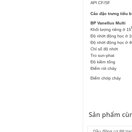
API CF/SF
Các đặc trưng tiêu b
BP Vanellus Multi
Khối lượng riêng ở 15
Falcon S-103C Dầu chống rỉ chất
Độ nhớt động học ở 
lượng cao – Green color long
Độ nhớt động học ở 4
period anti-rust agent
Chỉ số độ nhớt
Giá khuyến mại: Liên hệ
Tro sun-phat
Độ kiềm tổng
Điểm rót chảy
Điểm chớp cháy
Houghton Rustkote 945
Sản phẩm cùn
Giá khuyến mại: Liên hệ
Dầu động cơ BP Van