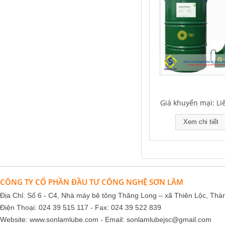
Falcon S-350 Chất chống gỉ bôi
trơn đa năng – Multipurpose
lubricating antirust agent
Giá khuyến mại: Liên hệ
Giá khuyến mại: Li
Xem chi tiết
Falcon S-103C Dầu chống rỉ chất
CÔNG TY CỔ PHẦN ĐẦU TƯ CÔNG NGHỆ SƠN LÂM
lượng cao – Green color long
period anti-rust agent
Địa Chỉ: Số 6 - C4, Nhà máy bê tông Thăng Long – xã Thiên Lộc, Thà
Điện Thoại: 024 39 515 117 - Fax: 024 39 522 839
Giá khuyến mại: Liên hệ
Website:
www.sonlamlube.com
- Email:
sonlamlubejsc@gmail.com