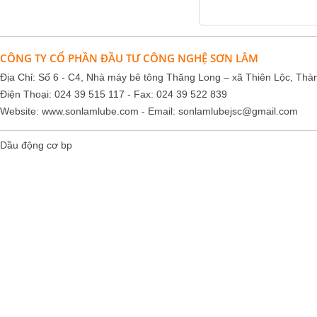
CÔNG TY CỔ PHẦN ĐẦU TƯ CÔNG NGHỆ SƠN LÂM
Falcon S-350 Chất chống gỉ bôi
Địa Chỉ: Số 6 - C4, Nhà máy bê tông Thăng Long – xã Thiên Lộc, Thà
trơn đa năng – Multipurpose
Điện Thoại: 024 39 515 117 - Fax: 024 39 522 839
lubricating antirust agent
Website:
www.sonlamlube.com
- Email:
sonlamlubejsc@gmail.com
Giá khuyến mại: Liên hệ
Dầu động cơ bp
Falcon S-103C Dầu chống rỉ chất
lượng cao – Green color long
period anti-rust agent
Giá khuyến mại: Liên hệ