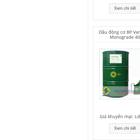
Xem chi tiết
Dầu động cơ BP Van
Houghton Rustkote 943
Monograde 4
Giá khuyến mại: Liên hệ
Falcon S-101A Dầu chống rỉ chất
lượng cao – High Quality Anti-
rust Agent
Giá khuyến mại: Li
Giá khuyến mại: Liên hệ
Xem chi tiết