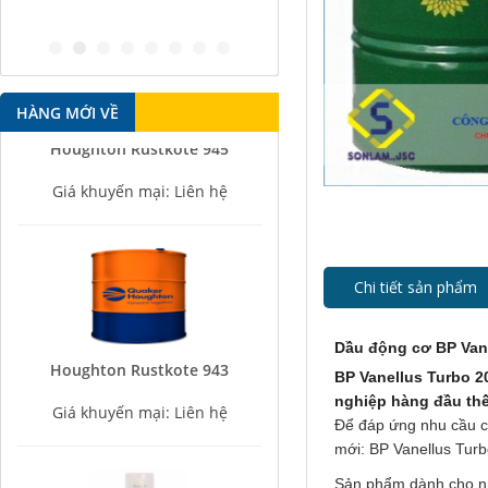
antirust 
HÀNG MỚI VỀ
Houghton Rustkote 945
Giá khuyến mại: Liên hệ
Chi tiết sản phẩm
Dầu động cơ BP Van
Houghton Rustkote 943
BP Vanellus Turbo 
Giá khuyến mại: Liên hệ
nghiệp hàng đầu thế
Để đáp ứng nhu cầu củ
mới: BP Vanellus Turb
Sản phẩm dành cho nh