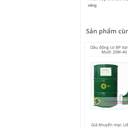
xăng
Sản phẩm cùn
Falcon S-103C Dầu chống rỉ chất
lượng cao – Green color long
period anti-rust agent
Dầu động cơ BP Van
Multi 20W-40
Giá khuyến mại: Liên hệ
Houghton Rustkote 945
Giá khuyến mại: Liên hệ
Giá khuyến mại: Li