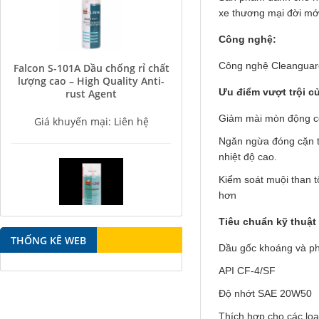
xe thương mại đời mớ
Công nghệ:
Falcon S-101A Dầu chống rỉ chất
Công nghệ Cleanguard
lượng cao – High Quality Anti-
rust Agent
Ưu điểm vượt trội c
Giá khuyến mại: Liên hệ
Giảm mài mòn động c
Ngăn ngừa đóng cặn tố
nhiệt độ cao.
Kiểm soát muội than t
hơn
Tiêu chuẩn kỹ thuật
Falcon S-350 Chất chống gỉ bôi
trơn đa năng – Multipurpose
THỐNG KÊ WEB
Dầu gốc khoáng và ph
lubricating antirust agent
API CF-4/SF
Giá khuyến mại: Liên hệ
Độ nhớt SAE 20W50
Thích hợp cho các loạ